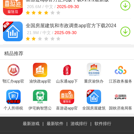
205.6M /
中文 /
2025-09-30
全国房屋建筑和市政调查app官方下载2024
最新版v2.2.0最新版
21.9M /
中文 /
2025-09-30
精品推荐
鄂汇办app官
渝快政app官
山东通app下
重庆渝快办
江苏政务服务
方下载2025最
方下载最新版
载安装官方
app最新2024
app最新版(苏
新版
2025
2025最新版
版(重庆市政
服办)
府)
个人所得税
伊宅购智慧公
喜游迹app官
全国房屋建筑
国铁济南局客
(个税填报
交app2020最
方正式版下载
和市政调查
户端app下载
app)
新版
app官方下载
2023最新版
最新游戏
|
最新软件
|
游戏排行
|
软件排行
2024最新版