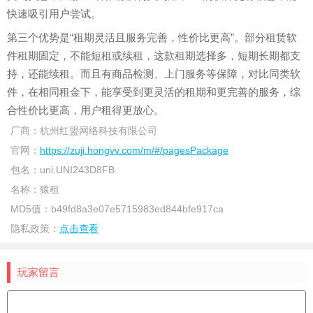
快速吸引用户尝试。
第三个优势是“租期灵活且服务完善，性价比更高”。部分租赁软
件租期固定，不能短租或续租，这款租期选择多，短期长期都支
持，还能续租。而且有商品检测、上门服务等保障，对比同类软
件，在相同租金下，能享受到更灵活的租期和更完善的服务，综
合性价比更高，用户租得更放心。
厂商：
杭州红盟网络科技有限公司
官网：
https://zuji.hongvv.com/m/#/pagesPackage
包名：
uni.UNI243D8FB
名称：
猿租
MD5值：
b49fd8a3e07e5715983ed844bfe917ca
隐私政策：
点击查看
玩家留言