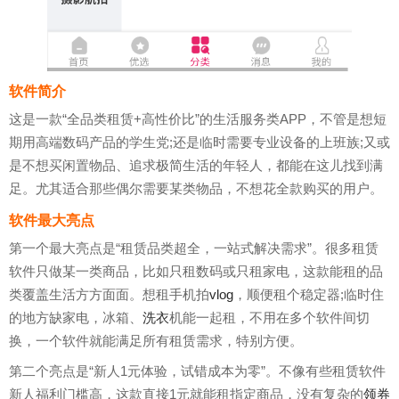
软件简介
这是一款“全品类租赁+高性价比”的生活服务类APP，不管是想短
期用高端数码产品的学生党;还是临时需要专业设备的上班族;又或
是不想买闲置物品、追求极简生活的年轻人，都能在这儿找到满
足。尤其适合那些偶尔需要某类物品，不想花全款购买的用户。
软件最大亮点
第一个最大亮点是“租赁品类超全，一站式解决需求”。很多租赁
软件只做某一类商品，比如只租数码或只租家电，这款能租的品
类覆盖生活方方面面。想租手机拍
vlog
，顺便租个稳定器;临时住
的地方缺家电，冰箱、
洗衣
机能一起租，不用在多个软件间切
换，一个软件就能满足所有租赁需求，特别方便。
第二个亮点是“新人1元体验，试错成本为零”。不像有些租赁软件
新人福利门槛高，这款直接1元就能租指定商品，没有复杂的
领券