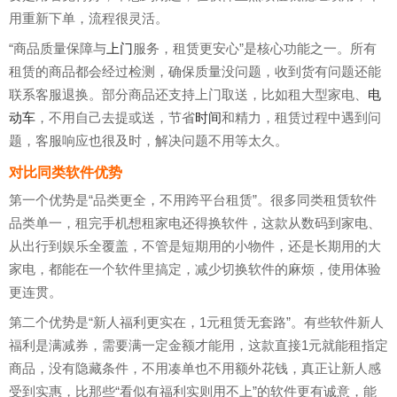
用重新下单，流程很灵活。
“商品质量保障与
上门
服务，租赁更安心”是核心功能之一。所有
租赁的商品都会经过检测，确保质量没问题，收到货有问题还能
联系客服退换。部分商品还支持上门取送，比如租大型家电、
电
动车
，不用自己去提或送，节省
时间
和精力，租赁过程中遇到问
题，客服响应也很及时，解决问题不用等太久。
对比同类软件优势
第一个优势是“品类更全，不用跨平台租赁”。很多同类租赁软件
品类单一，租完手机想租家电还得换软件，这款从数码到家电、
从出行到娱乐全覆盖，不管是短期用的小物件，还是长期用的大
家电，都能在一个软件里搞定，减少切换软件的麻烦，使用体验
更连贯。
第二个优势是“新人福利更实在，1元租赁无套路”。有些软件新人
福利是满减券，需要满一定金额才能用，这款直接1元就能租指定
商品，没有隐藏条件，不用凑单也不用额外花钱，真正让新人感
受到实惠，比那些“看似有福利实则用不上”的软件更有诚意，能