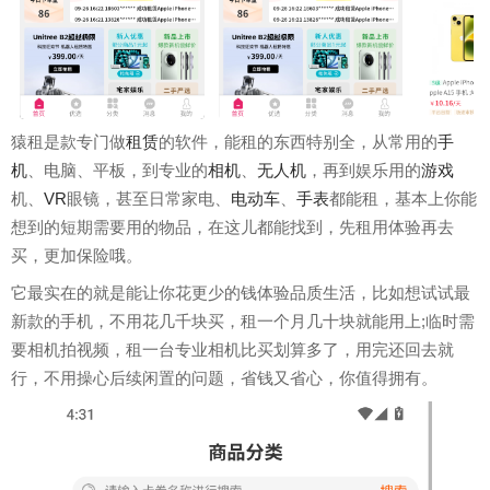
猿租是款专门做
租赁
的软件，能租的东西特别全，从常用的
手
机
、电脑、平板，到专业的
相机
、
无人机
，再到娱乐用的
游戏
机、
VR
眼镜，甚至日常家电、
电动车
、
手表
都能租，基本上你能
想到的短期需要用的物品，在这儿都能找到，先租用体验再去
买，更加保险哦。
它最实在的就是能让你花更少的钱体验品质生活，比如想试试最
新款的手机，不用花几千块买，租一个月几十块就能用上;临时需
要相机拍视频，租一台专业相机比买划算多了，用完还回去就
行，不用操心后续闲置的问题，省钱又省心，你值得拥有。