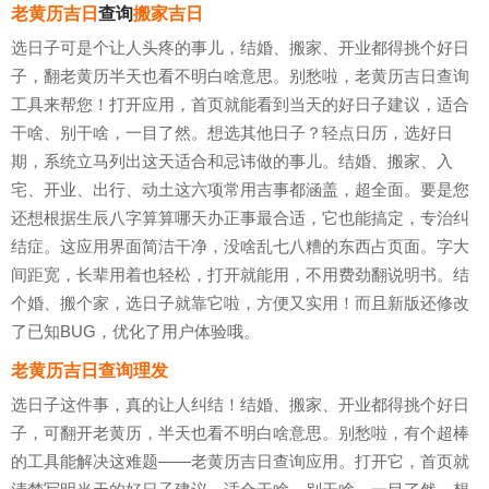
老黄历吉日
查询
搬家吉日
选日子可是个让人头疼的事儿，结婚、搬家、开业都得挑个好日
子，翻老黄历半天也看不明白啥意思。别愁啦，老黄历吉日查询
工具来帮您！打开应用，首页就能看到当天的好日子建议，适合
干啥、别干啥，一目了然。想选其他日子？轻点日历，选好日
期，系统立马列出这天适合和忌讳做的事儿。结婚、搬家、入
宅、开业、出行、动土这六项常用吉事都涵盖，超全面。要是您
还想根据生辰八字算算哪天办正事最合适，它也能搞定，专治纠
结症。这应用界面简洁干净，没啥乱七八糟的东西占页面。字大
间距宽，长辈用着也轻松，打开就能用，不用费劲翻说明书。结
个婚、搬个家，选日子就靠它啦，方便又实用！而且新版还修改
了已知BUG，优化了用户体验哦。
老黄历吉日查询理发
选日子这件事，真的让人纠结！结婚、搬家、开业都得挑个好日
子，可翻开老黄历，半天也看不明白啥意思。别愁啦，有个超棒
的工具能解决这难题——老黄历吉日查询应用。打开它，首页就