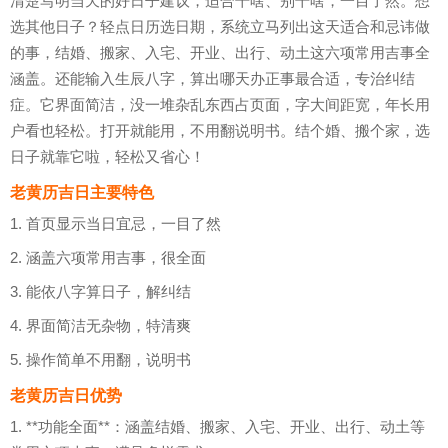
清楚写明当天的好日子建议，适合干啥、别干啥，一目了然。想
选其他日子？轻点日历选日期，系统立马列出这天适合和忌讳做
的事，结婚、搬家、入宅、开业、出行、动土这六项常用吉事全
涵盖。还能输入生辰八字，算出哪天办正事最合适，专治纠结
症。它界面简洁，没一堆杂乱东西占页面，字大间距宽，年长用
户看也轻松。打开就能用，不用翻说明书。结个婚、搬个家，选
日子就靠它啦，轻松又省心！
老黄历吉日主要特色
1. 首页显示当日宜忌，一目了然
2. 涵盖六项常用吉事，很全面
3. 能依八字算日子，解纠结
4. 界面简洁无杂物，特清爽
5. 操作简单不用翻，说明书
老黄历吉日优势
1. **功能全面**：涵盖结婚、搬家、入宅、开业、出行、动土等