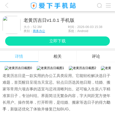
爱下首页
老黄历吉日v1.0.1 手机版
游戏排行榜
大小：
52.3M
时间：2026-06-03 15:38
类别：
商务办公
系统：Android
应用排行榜
立即下载
最新游戏
详情
相关
评论
最新应用
手机使用
老黄历吉日是一款实用的办公工具类应用。它能轻松解决选日子
游戏攻略
难题，首页醒目呈现当天宜忌。轻点日历选其他日期，结婚、搬
家等常用六项吉事的适宜与忌讳清晰列出。还可输入生辰八字精
准算日子，专治纠结。界面简洁无繁杂内容，字大间距宽方便年
长用户。操作简单，打开即用，是结婚、搬家等选日子的得力
助
手
，新版还优化了体验并修复已知BUG。