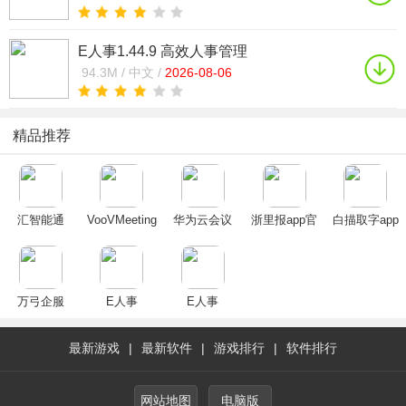
E人事1.44.9 高效人事管理
94.3M /
中文 /
2026-08-06
精品推荐
汇智能通
VooVMeeting
华为云会议
浙里报app官
白描取字app
app(企业办
腾讯会议国际
app官方下载
方版浙江财政
公)
互通版下载最
2025最新安卓
厅下载2024手
新官方版
版
机版
万弓企服
E人事
E人事
最新游戏
|
最新软件
|
游戏排行
|
软件排行
网站地图
电脑版