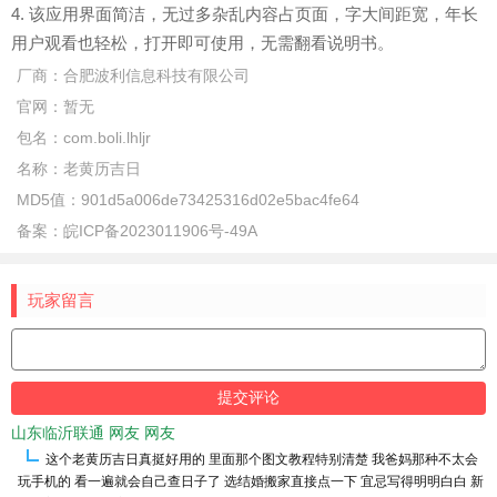
4. 该应用界面简洁，无过多杂乱内容占页面，字大间距宽，年长
用户观看也轻松，打开即可使用，无需翻看说明书。
厂商：
合肥波利信息科技有限公司
官网：
暂无
包名：
com.boli.lhljr
名称：
老黄历吉日
MD5值：
901d5a006de73425316d02e5bac4fe64
备案：
皖ICP备2023011906号-49A
玩家留言
山东临沂联通 网友 网友
这个老黄历吉日真挺好用的 里面那个图文教程特别清楚 我爸妈那种不太会
玩手机的 看一遍就会自己查日子了 选结婚搬家直接点一下 宜忌写得明明白白 新