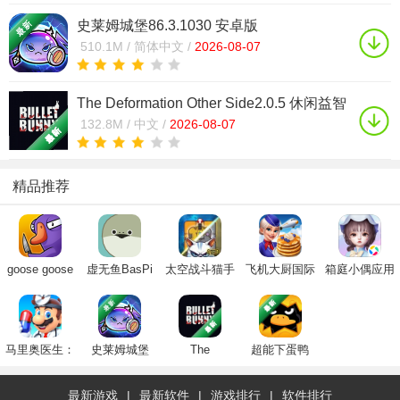
史莱姆城堡86.3.1030 安卓版
510.1M /
简体中文 /
2026-08-07
The Deformation Other Side2.0.5 休闲益智
132.8M /
中文 /
2026-08-07
精品推荐
goose goose
虚无鱼BasPi
太空战斗猫手
飞机大厨国际
箱庭小偶应用
duck手机版官
下载中文最新
机版正版2024
服安卓下载
宝服下载2023
方下载2024最
版
最新版(Space
2025官方最新
官方正版
新版
Сats)
版(Airplane
Chefs)
马里奥医生：
史莱姆城堡
The
超能下蛋鸭
世界
Deformation
Other Side
最新游戏
|
最新软件
|
游戏排行
|
软件排行