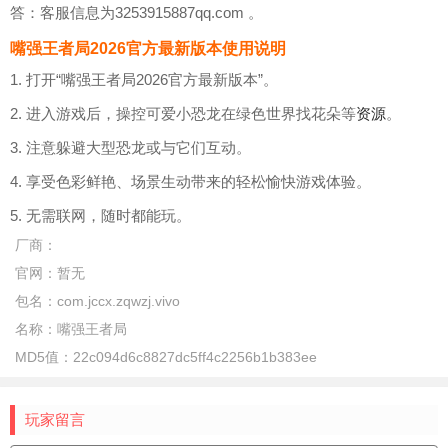
答：客服信息为3253915887qq.com 。
嘴强王者局2026官方最新版本使用说明
1. 打开“嘴强王者局2026官方最新版本”。
2. 进入游戏后，操控可爱小恐龙在绿色世界找花朵等
资源
。
3. 注意躲避大型恐龙或与它们互动。
4. 享受色彩鲜艳、场景生动带来的轻松愉快游戏体验。
5. 无需联网，随时都能玩。
厂商：
官网：
暂无
包名：
com.jccx.zqwzj.vivo
名称：
嘴强王者局
MD5值：
22c094d6c8827dc5ff4c2256b1b383ee
玩家留言