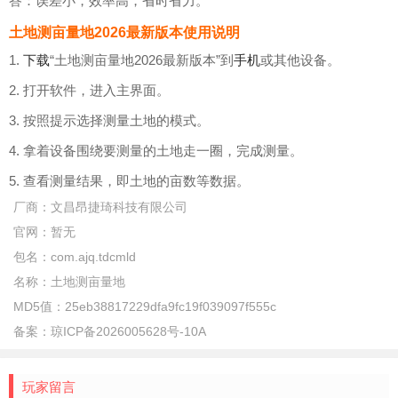
答：误差小，效率高，省时省力。
土地测亩量地2026最新版本使用说明
1.
下载
“土地测亩量地2026最新版本”到
手机
或其他设备。
2. 打开软件，进入主界面。
3. 按照提示选择测量土地的模式。
4. 拿着设备围绕要测量的土地走一圈，完成测量。
5. 查看测量结果，即土地的亩数等数据。
厂商：
文昌昂捷琦科技有限公司
官网：
暂无
包名：
com.ajq.tdcmld
名称：
土地测亩量地
MD5值：
25eb38817229dfa9fc19f039097f555c
备案：
琼ICP备2026005628号-10A
玩家留言