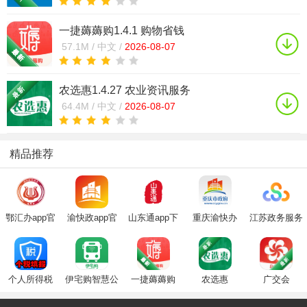
一捷薅薅购1.4.1 购物省钱
57.1M /
中文 /
2026-08-07
农选惠1.4.27 农业资讯服务
64.4M /
中文 /
2026-08-07
精品推荐
鄂汇办app官
渝快政app官
山东通app下
重庆渝快办
江苏政务服务
方下载2025最
方下载最新版
载安装官方
app最新2024
app最新版(苏
新版
2025
2025最新版
版(重庆市政
服办)
府)
个人所得税
伊宅购智慧公
一捷薅薅购
农选惠
广交会
(个税填报
交app2020最
app)
新版