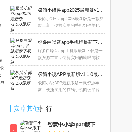
简单功能全，支持本地下载。有离线
缓存、字体调整等特色，亮点是智能
极简小组件app2025最新版v1.0.0最新版
排版、自定义标签，还能导
、
极简小组件app2025最新版是一款功
眠
能丰富，便捷实用的手机组件美化工
具，提供包括桌面文案，GIF，模拟
时钟，数字时钟，代办列表，倒数
好多白噪音app手机版最新下载v1.0.0最新版
日，相册组件等便捷工具，帮
好多白噪音app手机版最新下载是一
款资源丰富，便捷实用的助眠向软
噪
件，拥有丰富的白噪音音效库，涵盖
录
各种雨声，自然，户外，动物，都市
极简小说APP最新版v1.1.0最新版
淡
等类型，支持自定义白噪音模
键盘
极简小说APP最新版是一款资源丰
富，便捷实用的在线小说阅读平台。
，
拥有海量小说分类，涵盖玄幻武侠，
都市科幻，历史女频，穿越恐怖，校
安卓其他
排行
园异界等，提供热门人气小说
智慧中小学ipad版下载2025官方最新版本v1.1.21兼容版
1