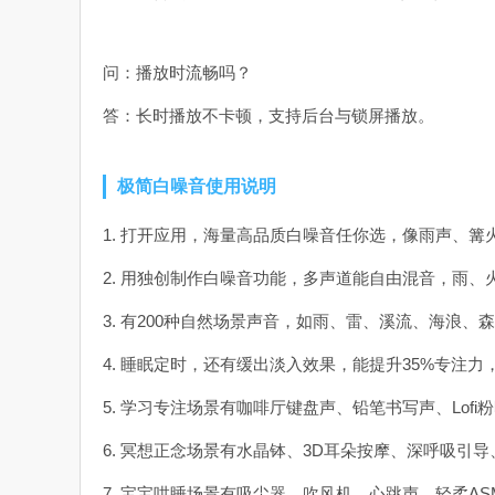
问：播放时流畅吗？
答：长时播放不卡顿，支持后台与锁屏播放。
极简白噪音使用说明
1. 打开应用，海量高品质白噪音任你选，像雨声、篝火
2. 用独创制作白噪音功能，多声道能自由混音，雨、
3. 有200种自然场景声音，如雨、雷、溪流、海浪
4. 睡眠定时，还有缓出淡入效果，能提升35%专注
5. 学习专注场景有咖啡厅键盘声、铅笔书写声、Lofi
6. 冥想正念场景有水晶钵、3D耳朵按摩、深呼吸引
7. 宝宝哄睡场景有吸尘器、吹风机、心跳声、轻柔AS