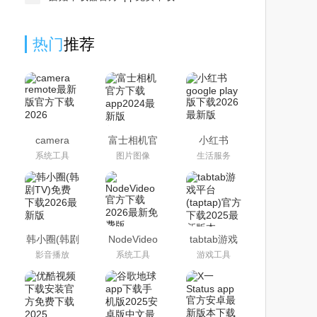
热门
推荐
camera
富士相机官
小红书
remote最新
方下载
google play
系统工具
图片图像
生活服务
版官方下载
app2024最
版下载2026
2026
新版
最新版
(camera
remote)
韩小圈(韩剧
NodeVideo
tabtab游戏
TV)免费下
官方下载
平台(taptap)
影音播放
系统工具
游戏工具
载2026最新
2026最新免
官方下载
版
费版
2025最新版
本