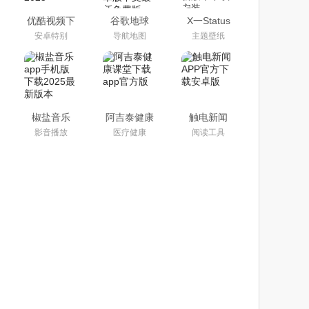
优酷视频下
谷歌地球
X一Status
载安装官方
app下载手
app官方安
安卓特别
导航地图
主题壁纸
免费下载
机版2025安
卓最新版本
2025
卓版中文最
下载安装
新免费版
椒盐音乐
阿吉泰健康
触电新闻
app手机版
课堂下载
APP官方下
影音播放
医疗健康
阅读工具
下载2025最
app官方版
载安卓版
新版本