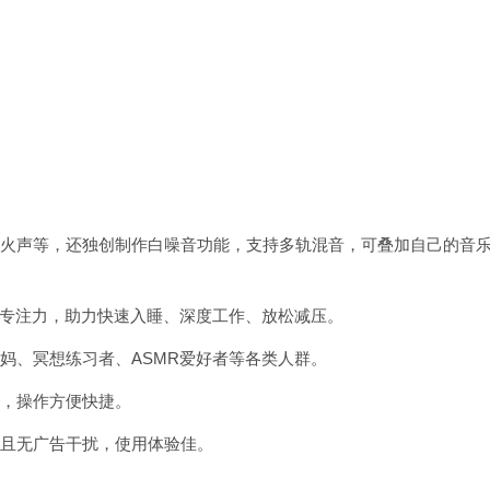
声、篝火声等，还独创制作白噪音功能，支持多轨混音，可叠加自己的音
35%专注力，助力快速入睡、深度工作、放松减压。
、宝妈、冥想练习者、ASMR爱好者等各类人群。
元素，操作方便快捷。
用，且无广告干扰，使用体验佳。