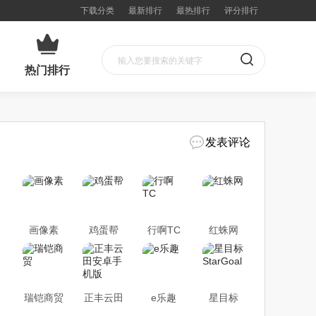
下载分类
最新排行
最热排行
评分排行
热门排行
发表评论
画像素
鸡蛋帮
行啊TC
红蛛网
瑞铠商贸
正丰云田
e乐趣
星目标
安卓手机
StarGoal