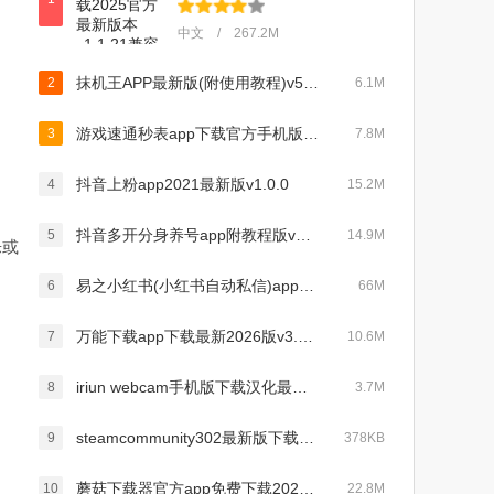
中文 / 267.2M
抹机王APP最新版(附使用教程)v5.6.6
2
6.1M
游戏速通秒表app下载官方手机版v5.8.6安卓版
3
7.8M
抖音上粉app2021最新版v1.0.0
4
15.2M
抖音多开分身养号app附教程版v9.9.9
5
14.9M
乐或
易之小红书(小红书自动私信)appv1.2
6
66M
万能下载app下载最新2026版v3.0.1
7
10.6M
iriun webcam手机版下载汉化最新版本v2.7最新版
8
3.7M
steamcommunity302最新版下载1.0 免费版
9
378KB
蘑菇下载器官方app免费下载2024(1DM)v15.8最新版
10
22.8M