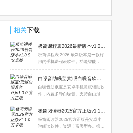
版
相关
下载
极简课程表2026最新版本v1.0.5 安卓版
极简课程表 2026 最新版本是一款好
用的手机课程表软件。功能智能，能
自动识别导入数据，清晰显示课程信
息，支持手动修改。界面舒适，无复
白噪音助眠宝(助眠白噪音软件)v1.0.0 官方正版
杂操作，适用于多群体，
白噪音助眠宝是安卓手机睡眠辅助软
件，内置多种白噪音。支持自由混
音，有独家声音融合系统。具备场景
切换、定时关闭等功能，后台播放稳
极简阅读器2025官方正版v1.1.0 安卓版
定，能降噪，可自定义保存
极简阅读器2025官方正版是安卓小
说阅读软件，资源丰富类型多。操作