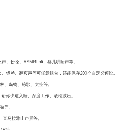
声、粉噪、ASMRLofi、婴儿哄睡声等。
火、钢琴、翻页声等可任意组合，还能保存200个自定义预设。
、森林、鸟鸣、鲸歌、太空等。
力，帮你快速入睡、深度工作、放松减压。
粉噪等。
导、喜马拉雅山声景等。
MR等。