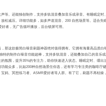
火声等。还能独创制作，支持多轨混音叠加音乐或录音。有睡眠定时
放松减压。详细功能多，如多声道混音、200 自然场景等。适合失
 爱好者，无广告循环播放，后台锁屏可用。
具，那这款极简白噪音刷题神器绝对值得拥有。它拥有海量高品质白
有。独特的制作白噪音功能超棒，支持多轨混音，还能叠加自己的音乐或
的氛围，提升35%的专注力，助你快速进入状态。睡眠定时、缓出
功能众多，比如200种自然场景任你选，还有学习专注类的咖啡厅
宝妈、冥想练习者、ASMR爱好者等人群。有了它，刷题不再枯燥