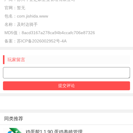
官网：
暂无
包名：
com.jishida.www
名称：
及时达骑手
MD5值：
8acd3167a278ca94b4ccafc706e87326
备案：
苏ICP备2026002952号-4A
玩家留言
同类推荐
鸡蛋帮1.1.90 蛋鸡养殖管理