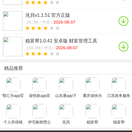
兆貝v1.1.51 官方正版
28.3M /
中文 /
2026-08-07
稳富帮1.0.41 安卓版 财富管理工具
156.3M /
中文 /
2026-08-07
精品推荐
鄂汇办app官
渝快政app官
山东通app下
重庆渝快办
江苏政务服务
方下载2025最
方下载最新版
载安装官方
app最新2024
app最新版(苏
新版
2025
2025最新版
版(重庆市政
服办)
府)
个人所得税
伊宅购智慧公
兆貝
稳富帮
稳富帮
(个税填报
交app2020最