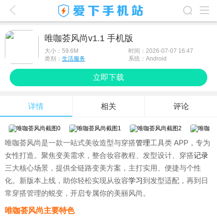
爱下首页
唯咖荟风尚v1.1 手机版
游戏排行榜
大小：
59.6M
时间：2026-07-07 16:47
类别：
生活服务
系统：Android
应用排行榜
立即下载
最新游戏
详情
相关
评论
最新应用
手机使用
唯咖荟风尚是一款一站式美妆造型与穿搭
管理
工具类 APP，专为
游戏攻略
女性打造。聚焦变美需求，整合妆容教程、发型设计、穿搭
记录
三大核心场景，提供全链路变美方案，主打实用、便捷与个性
化。新版本上线，助你轻松实现从妆容
学习
到发型适配，再到日
常穿搭管理的蜕变，开启专属你的美丽风尚。
唯咖荟风尚主要特色