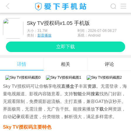
爱下首页
Sky TV授权码v1.05 手机版
游戏排行榜
大小：
31.7M
时间：2026-07-08 08:27
类别：
影音播放
系统：Android
应用排行榜
立即下载
最新游戏
详情
相关
评论
最新应用
手机使用
Sky TV授权码可让你畅享电视
直播盒子
丰富
资源
。无需登录，海
游戏攻略
量电视频道、影视内容随意看。支持
智能
全网
搜索
找热门好剧，
无观看限制，免费观影超流畅。主打直播，兼容GAT协议秒开。
界面极简，无需注册，无广告干扰。能搜索播放
下载
全网资源，
自动
记录
观看进度，分类细致，解析强大，满足多样需求。
Sky TV授权码主要特色