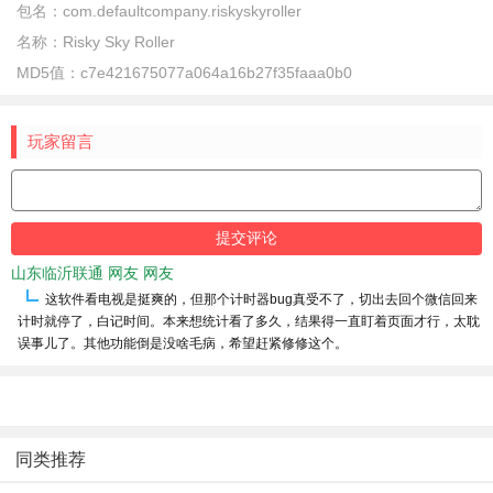
包名：
com.defaultcompany.riskyskyroller
名称：
Risky Sky Roller
MD5值：
c7e421675077a064a16b27f35faaa0b0
玩家留言
山东临沂联通 网友 网友
这软件看电视是挺爽的，但那个计时器bug真受不了，切出去回个微信回来
计时就停了，白记时间。本来想统计看了多久，结果得一直盯着页面才行，太耽
误事儿了。其他功能倒是没啥毛病，希望赶紧修修这个。
同类推荐