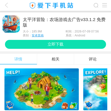
爱下首页
太平洋冒险：农场游戏去广告v33.1.2 免费
版
游戏排行榜
大小：
185.9M
时间：2026-07-09 07:56
应用排行榜
类别：
安卓其他
系统：Android
立即下载
最新游戏
最新应用
详情
相关
评论
手机使用
游戏攻略