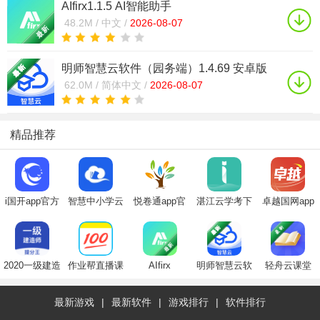
AIfirx1.1.5 AI智能助手
48.2M /
中文 /
2026-08-07
明师智慧云软件（园务端）1.4.69 安卓版
62.0M /
简体中文 /
2026-08-07
精品推荐
i国开app官方
智慧中小学云
悦卷通app官
湛江云学考下
卓越国网app
下载手机版
平台app官方
方下载2025最
载安卓官方版
最新版
2024最新版
下载2024最新
新版
版
2020一级建造
作业帮直播课
AIfirx
明师智慧云软
轻舟云课堂
师提分王App
app
件（园务端）
最新游戏
|
最新软件
|
游戏排行
|
软件排行