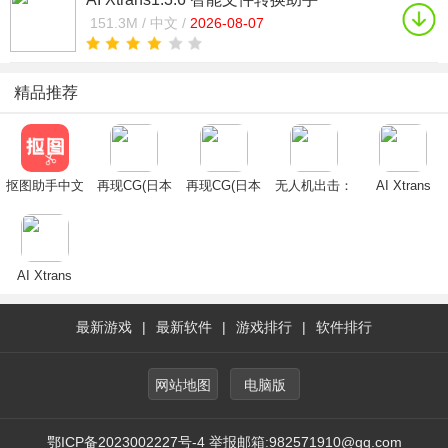
151.3M /
中文 /
2026-08-07
精品推荐
抠图助手中文
再现CG(日本
再现CG(日本
无人机出击：
AI Xtrans
汉化版
魔性APP还原
魔性APP还原
3D射击最新
名场面)
名场面)
手机版
AI Xtrans
最新游戏
|
最新软件
|
游戏排行
|
软件排行
网站地图
电脑版
鄂ICP备2023002227号-4 举报邮箱:982571910@qq.com